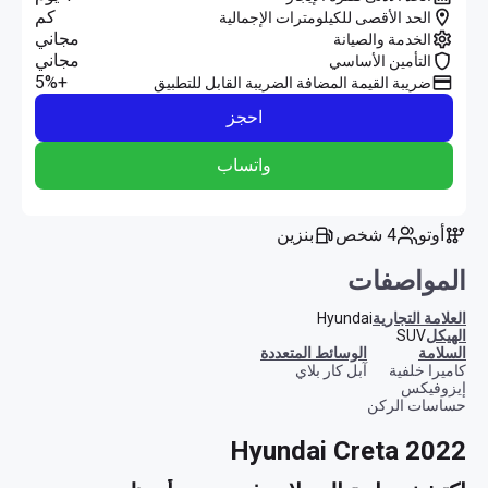
كم
الحد الأقصى للكيلومترات الإجمالية
مجاني
الخدمة والصيانة
مجاني
التأمين الأساسي
+5%
ضريبة القيمة المضافة الضريبة القابل للتطبيق
احجز
واتساب
أوتو
4 شخص
بنزين
المواصفات
العلامة التجارية
Hyundai
الهيكل
SUV
السلامة
الوسائط المتعددة
كاميرا خلفية
آبل كار بلاي
إيزوفيكس
حساسات الركن
Hyundai Creta 2022