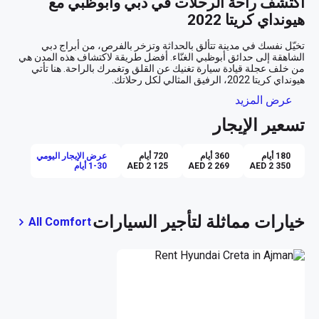
اكتشف راحة الرحلات في دبي وأبوظبي مع 
هيونداي كريتا 2022
تخيّل نفسك في مدينة تتألق بالحداثة وتزخر بالفرص، من أبراج دبي 
الشاهقة إلى حدائق أبوظبي الغنّاء. أفضل طريقة لاكتشاف هذه المدن هي 
من خلف عجلة قيادة سيارة تغنيك عن القلق وتغمرك بالراحة. هنا تأتي 
عرض المزيد
جاذبية التصميم والراحة الداخلية
تسعير الإيجار
بلونها الأحمر الجذاب الذي يلفت الأنظار، تجسد هيونداي كريتا 2022 
مفهوم القوة والأناقة. تصميمها الخارجي العصري يكمّله جمال داخلي بلون 
البيج الذي يبعث على الراحة والهدوء. بمجرد دخولك إلى السيارة، ستشعر 
180 أيام
360 أيام
720 أيام
عرض الإيجار اليومي
بالأناقة والرحابة، حيث أن مقاعدها الأربعة مكسوة بمواد ناعمة تضمن لك 
AED 2 350
AED 2 269
AED 2 125
1-30 أيام
تجربة قيادة سلسة وآمنة
خيارات مماثلة لتأجير السيارات
All Comfort
هيونداي كريتا مجهزة بأحدث تقنيات القيادة لضمان رحلة سلسة وآمنة في 
كل مرة تمسك فيها بعجلة القيادة. تمتع بنظام ناقل الحركة الأوتوماتيكي 
الذي يجعل التنقل بين شوارع المدينة أو الطرق السريعة تجربة ممتعة بلا 
جهد. ولراحة بالك، تأتي السيارة مزودة بكاميرا خلفية وحساسات للركن، 
روعة التكنولوجيا الحديثة