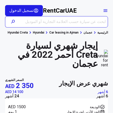
RentCarUAE
تسجيل الدخول
الرئيسية
عجمان
Car leasing in Ajman
Hyundai
Hyundai Creta
إيجار شهري لسيارة
Creta أحمر 2022 في
عجمان
السعر الشهري
شهري عرض الإيجار
2 350
AED
6 أشهر
AED 14 100
6 أشهر
24 أشهر
AED 1500
الوديعة
1 يوم
الحد الأدنى لفترة الإيجار