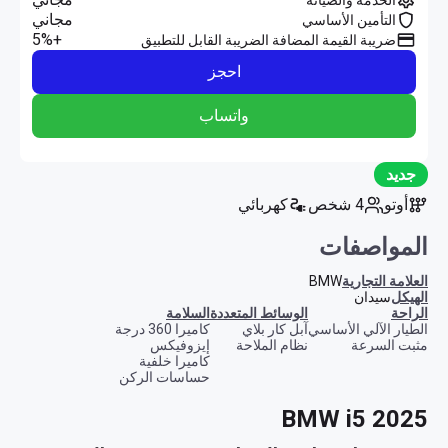
مجاني
التأمين الأساسي
+5%
ضريبة القيمة المضافة الضريبة القابل للتطبيق
احجز
واتساب
جديد
أوتو
4 شخص
كهربائي
المواصفات
العلامة التجارية
BMW
الهيكل
سيدان
الراحة
الوسائط المتعددة
السلامة
الطيار الآلي الأساسي
آبل كار بلاي
كاميرا 360 درجة
مثبت السرعة
نظام الملاحة
إيزوفيكس
كاميرا خلفية
حساسات الركن
BMW i5 2025