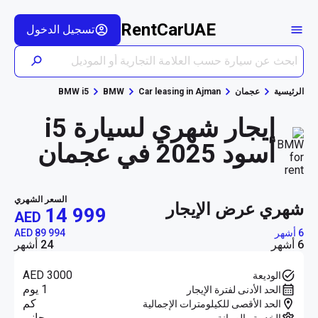
RentCarUAE
تسجيل الدخول
الرئيسية
عجمان
Car leasing in Ajman
BMW
BMW i5
إيجار شهري لسيارة i5
أسود 2025 في عجمان
السعر الشهري
شهري عرض الإيجار
14 999
AED
6 أشهر
AED 89 994
6 أشهر
24 أشهر
AED 3000
الوديعة
1 يوم
الحد الأدنى لفترة الإيجار
كم
الحد الأقصى للكيلومترات الإجمالية
مجاني
الخدمة والصيانة