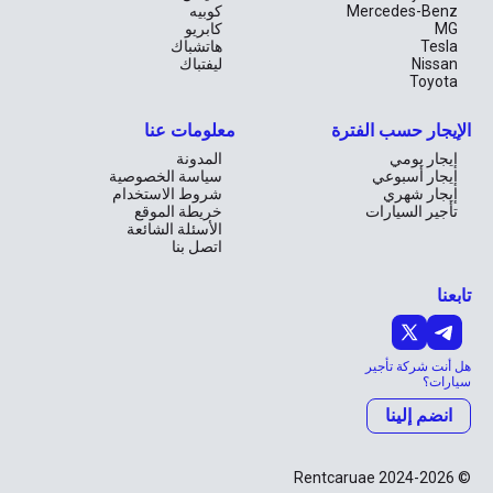
Mercedes-Benz
كوبيه
MG
كابريو
Tesla
هاتشباك
Nissan
ليفتباك
Toyota
الإيجار حسب الفترة
معلومات عنا
إيجار يومي
المدونة
إيجار أسبوعي
سياسة الخصوصية
إيجار شهري
شروط الاستخدام
تأجير السيارات
خريطة الموقع
الأسئلة الشائعة
اتصل بنا
تابعنا
هل أنت شركة تأجير
سيارات؟
انضم إلينا
© Rentcaruae 2024-2026