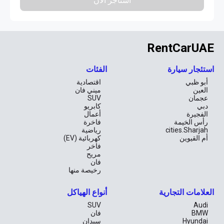
استأجر الآن
RentCarUAE
استئجار سيارة
الفئات
أبو ظبي
اقتصادية
العين
ميني فان
عجمان
SUV
دبي
كابريو
الفجيرة
أعمال
رأس الخيمة
فاخرة
cities.Sharjah
رياضية
أم القيوين
كهربائية (EV)
فاخر
مريح
فان
رخيصة منها
العلامات التجارية
أنواع الهياكل
SUV
Audi
BMW
فان
Hyundai
سيدان