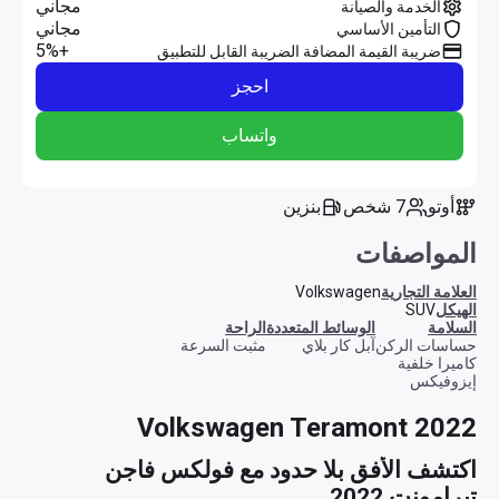
مجاني
الخدمة والصيانة
مجاني
التأمين الأساسي
+5%
ضريبة القيمة المضافة الضريبة القابل للتطبيق
احجز
واتساب
أوتو
7 شخص
بنزين
المواصفات
العلامة التجارية
Volkswagen
الهيكل
SUV
السلامة
الوسائط المتعددة
الراحة
حساسات الركن
آبل كار بلاي
مثبت السرعة
كاميرا خلفية
إيزوفيكس
Volkswagen Teramont 2022
اكتشف الأفق بلا حدود مع فولكس فاجن 
تيرامونت 2022