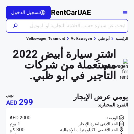
RentCarUAE
تسجيل الدخول
الرئيسية
أبو ظبي
Volkswagen
Volkswagen Teramont
اشترِ سيارة أبيض 2022
مستعملة من شركات
التأجير في أبو ظبي.
يومي عرض الإيجار
يومي
299
AED
الفترة المختارة:
AED 2000
الوديعة
1 يوم
الحد الأدنى لفترة الإيجار
300 كم
الحد الأقصى للكيلومترات الإجمالية