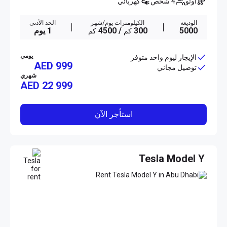
أوتو
4 شخص
كهربائي
الوديعة
الكيلومترات يوم/شهر
الحد الأدنى
5000
300
/ 4500
1 يوم
كم
كم
يومي
الإيجار ليوم واحد متوفر
AED 999
توصيل مجاني
شهري
AED
22 999
استأجر الآن
Tesla Model Y