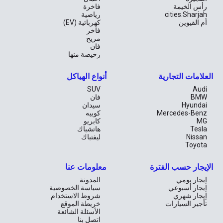
رأس الخيمة
فاخرة
cities.Sharjah
رياضية
أم القيوين
كهربائية (EV)
فاخر
مريح
فان
رخيصة منها
العلامات التجارية
أنواع الهياكل
SUV
Audi
BMW
فان
Hyundai
سيدان
Mercedes-Benz
كوبيه
MG
كابريو
Tesla
هاتشباك
Nissan
ليفتباك
Toyota
الإيجار حسب الفترة
معلومات عنا
إيجار يومي
المدونة
إيجار أسبوعي
سياسة الخصوصية
إيجار شهري
شروط الاستخدام
تأجير السيارات
خريطة الموقع
الأسئلة الشائعة
اتصل بنا