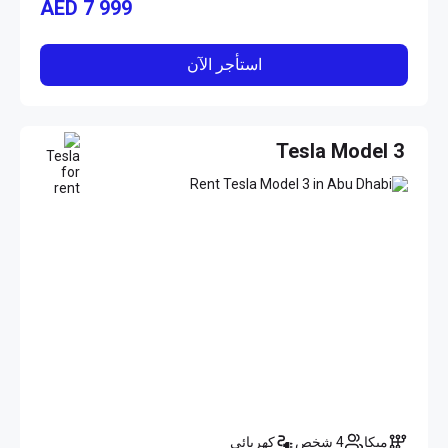
AED
7 999
استأجر الآن
Tesla Model 3
ميكا
4 شخص
كهربائي