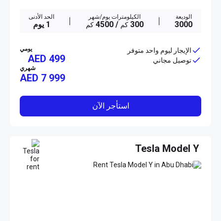
الوديعة
الكيلومترات يوم/شهر
الحد الأدنى
3000
300
/ 4500
1 يوم
كم
كم
يومي
الإيجار ليوم واحد متوفر
AED 499
توصيل مجاني
شهري
AED
7 999
استأجر الآن
Tesla Model Y