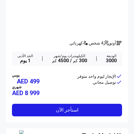
أوتو
4 شخص
كهربائي
الوديعة
الكيلومترات يوم/شهر
الحد الأدنى
3000
300
/ 4500
1 يوم
كم
كم
يومي
الإيجار ليوم واحد متوفر
AED 499
توصيل مجاني
شهري
AED
8 999
استأجر الآن