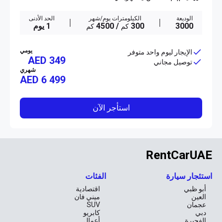
الوديعة
الكيلومترات يوم/شهر
الحد الأدنى
3000
300
/ 4500
1 يوم
كم
كم
يومي
الإيجار ليوم واحد متوفر
AED 349
توصيل مجاني
شهري
AED
6 499
استأجر الآن
RentCarUAE
استئجار سيارة
الفئات
أبو ظبي
اقتصادية
العين
ميني فان
عجمان
SUV
دبي
كابريو
الفجيرة
أعمال