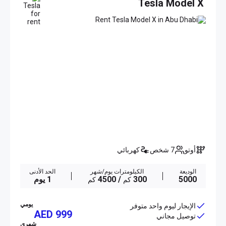
Tesla Model X
أوتو
7 شخص
كهربائي
الوديعة
الكيلومترات يوم/شهر
الحد الأدنى
5000
300
/ 4500
1 يوم
كم
كم
يومي
الإيجار ليوم واحد متوفر
AED 999
توصيل مجاني
شهري