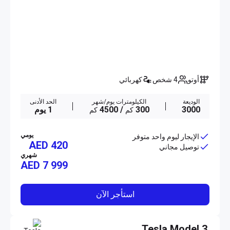
أوتو
4 شخص
كهربائي
الوديعة
الكيلومترات يوم/شهر
الحد الأدنى
3000
300
/ 4500
1 يوم
كم
كم
يومي
الإيجار ليوم واحد متوفر
AED 420
توصيل مجاني
شهري
AED
7 999
استأجر الآن
Tesla Model 3