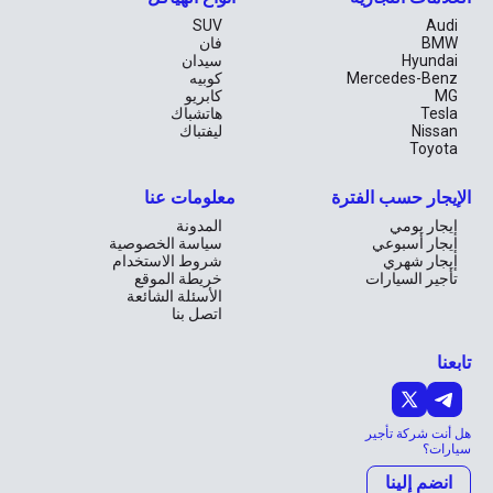
الطريق مع السيارة التي تجمع بين العملية والأناقة في كل تفاصيلها.
SUV
Audi
BMW
فان
Hyundai
سيدان
Mercedes-Benz
كوبيه
MG
كابريو
Tesla
هاتشباك
Nissan
ليفتباك
Toyota
الإيجار حسب الفترة
معلومات عنا
إيجار يومي
المدونة
إيجار أسبوعي
سياسة الخصوصية
إيجار شهري
شروط الاستخدام
تأجير السيارات
خريطة الموقع
الأسئلة الشائعة
اتصل بنا
تابعنا
هل أنت شركة تأجير
سيارات؟
انضم إلينا