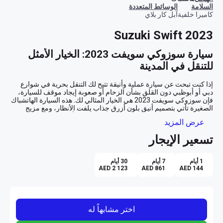
السلامة
الوسائط المتعددة
كاميرا خلفية
آبل كار بلاي
Suzuki Swift 2023
سيارة سوزوكي سويفت 2023: الخيار الأمثل 
للتنقل في المدينة
إذا كنت تبحث عن سيارة عملية وأنيقة تتيح لك التنقل بحرية في شوارع 
دبي أو أبوظبي دون القلق بشأن الزحام أو صعوبة إيجاد موقف للسيارة، 
فإن سوزوكي سويفت 2023 هي الخيار المثالي لك. هذه السيارة الهاتشباك 
الصغيرة تأتي بتصميم أنيق بلون أزرق جذاب يلفت الأنظار، ومع مزيج 
مثالي من الأناقة والبساطة، ستشعر بالثقة والتميز أثناء قيادتك لها في 
عرض المزيد
تسعير الإيجار
تجربة قيادة سلسة ومريحة
تأتي سوزوكي سويفت 2023 بناقل حركة أوتوماتيكي يسهل عليك القيادة 
1 أيام
7 أيام
30 أيام
في الزحام المروري، مما يجعل رحلتك أكثر راحة وأقل توتراً. سواء كنت 
AED 2 123
AED 861
AED 144
تتنقل بين الاجتماعات في دبي أو تستمتع بيوم تسوق في أبوظبي، ستلاحظ 
عملية ومجهزة بأحدث التكنولوجيا
اختر مشابهاً له
مع سوزوكي سويفت، ستكون دائمًا على اتصال بالعالم من خلال نظام 