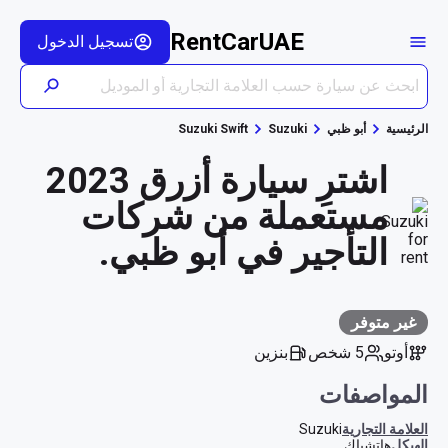
RentCarUAE
تسجيل الدخول
الرئيسية
أبو ظبي
Suzuki
Suzuki Swift
اشترِ سيارة أزرق 2023
مستعملة من شركات
التأجير في أبو ظبي.
غير متوفر
أوتو
5 شخص
بنزين
المواصفات
العلامة التجارية
Suzuki
الهيكل
هاتشباك