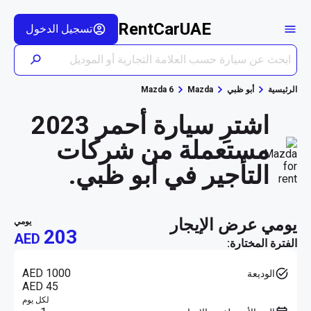
RentCarUAE
تسجيل الدخول
الرئيسية
أبو ظبي
Mazda
Mazda 6
اشترِ سيارة أحمر 2023
مستعملة من شركات
التأجير في أبو ظبي.
يومي عرض الإيجار
يومي
203
AED
الفترة المختارة:
AED 1000
الوديعة
AED 45
لكل يوم