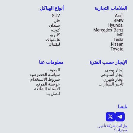
العلامات التجارية
أنواع الهياكل
SUV
Audi
BMW
فان
Hyundai
سيدان
Mercedes-Benz
كوبيه
MG
كابريو
Tesla
هاتشباك
Nissan
ليفتباك
Toyota
الإيجار حسب الفترة
معلومات عنا
إيجار يومي
المدونة
إيجار أسبوعي
سياسة الخصوصية
إيجار شهري
شروط الاستخدام
تأجير السيارات
خريطة الموقع
الأسئلة الشائعة
اتصل بنا
تابعنا
هل أنت شركة تأجير
سيارات؟