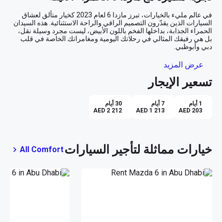
في عالم مليء بالخيارات، تبرز مازدا 6 لعام 2023 كخيار متألق لعشاق 
السيارات الذين يقدّرون التصميم الراقي والراحة الاستثنائية. هذه السيدان 
الحمراء الجذابة، بداخلها الفخم باللون الأبيض، ليست مجرد وسيلة نقل، 
بل هي رفيقك المثالي في رحلاتك اليومية ومغامراتك الخاصة في قلب 
تصميم يعكس شخصيتك
عرض المزيد
تسعير الإيجار
استعد لتكون محط الأنظار وأنت تقود مازدا 6 بتصميمها الأنيق والخطوط 
الانسيابية التي تضفي لمسة من الرقي والتميز. مع لونها الأحمر الجريء، 
ستشعر بثقة وأناقة، بينما تستمتع بالراحة التي يوفرها لك التصميم الداخلي 
1 أيام
7 أيام
30 أيام
الفسيح والمقاعد الجلدية الفاخرة ذات اللون الأبيض التي تعكس إحساساً 
AED 2 212
AED 1 213
AED 203
قيادة سلسة ومريحة
خيارات مماثلة لتأجير السيارات
All Comfort
مع ناقل الحركة الأوتوماتيكي، تقدم مازدا 6 قيادة سلسة سيجعلك تشعر 
بالتحكم التام على الطرقات الملتفة في المدينة أو الطرق السريعة 
المفتوحة. سواء كنت في طريقك إلى اجتماع عمل مهم في وسط المدينة، 
أو تستمتع بنزهة هادئة على شاطئ جميرا، فإن هذه السيارة تضمن لك 
تكنولوجيا متقدمة لراحة البال
لا تقتصر مميزات مازدا 6 على الأداء فحسب، بل تشمل أيضًا تقنيات حديثة 