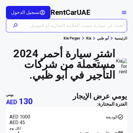
RentCarUAE
تسجيل الدخول
الرئيسية
أبو ظبي
Kia
Kia Pegas
اشترِ سيارة أحمر 2024
مستعملة من شركات
التأجير في أبو ظبي.
يومي عرض الإيجار
يومي
130
AED
الفترة المختارة:
AED 1000
الوديعة
AED 45
لكل يوم