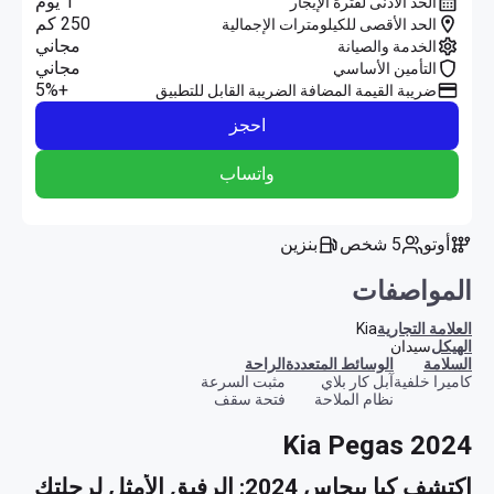
1 يوم
الحد الأدنى لفترة الإيجار
250 كم
الحد الأقصى للكيلومترات الإجمالية
مجاني
الخدمة والصيانة
مجاني
التأمين الأساسي
+5%
ضريبة القيمة المضافة الضريبة القابل للتطبيق
احجز
واتساب
أوتو
5 شخص
بنزين
المواصفات
العلامة التجارية
Kia
الهيكل
سيدان
السلامة
الوسائط المتعددة
الراحة
كاميرا خلفية
آبل كار بلاي
مثبت السرعة
نظام الملاحة
فتحة سقف
Kia Pegas 2024
اكتشف كيا بيجاس 2024: الرفيق الأمثل لرحلتك 