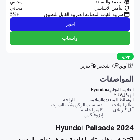
مجاني
الخدمة والصيانة
مجاني
التأمين الأساسي
+5%
ضريبة القيمة المضافة الضريبة القابل للتطبيق
احجز
واتساب
جديد
أوتو
7 شخص
بنزين
المواصفات
العلامة التجارية
Hyundai
الهيكل
SUV
الوسائط المتعددة
السلامة
الراحة
نظام الملاحة
حساسات الركن
مثبت السرعة
آبل كار بلاي
كاميرا خلفية
إيزوفيكس
Hyundai Palisade 2024
اكتشف مغامرتك القادمة مع هيونداي باليسيد 