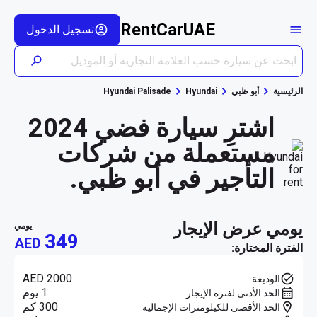
RentCarUAE
تسجيل الدخول
الرئيسية
أبو ظبي
Hyundai
Hyundai Palisade
اشترِ سيارة فضي 2024
مستعملة من شركات
التأجير في أبو ظبي.
يومي عرض الإيجار
يومي
349
AED
الفترة المختارة:
AED 2000
الوديعة
1 يوم
الحد الأدنى لفترة الإيجار
300 كم
الحد الأقصى للكيلومترات الإجمالية