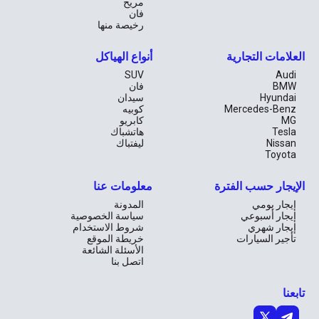
مريح
فان
رخيصة منها
العلامات التجارية
أنواع الهياكل
SUV
Audi
BMW
فان
Hyundai
سيدان
Mercedes-Benz
كوبيه
MG
كابريو
Tesla
هاتشباك
Nissan
ليفتباك
Toyota
الإيجار حسب الفترة
معلومات عنا
إيجار يومي
المدونة
إيجار أسبوعي
سياسة الخصوصية
إيجار شهري
شروط الاستخدام
تأجير السيارات
خريطة الموقع
الأسئلة الشائعة
اتصل بنا
تابعنا