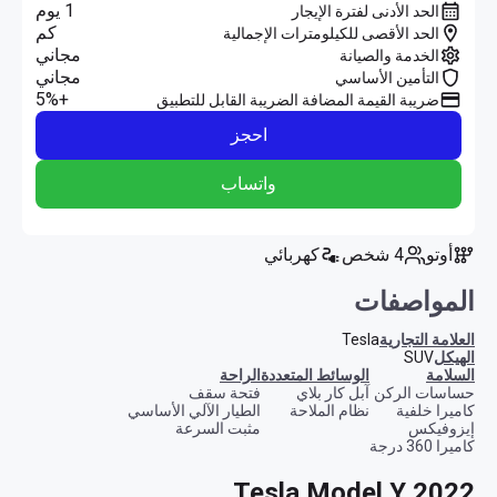
1 يوم
الحد الأدنى لفترة الإيجار
كم
الحد الأقصى للكيلومترات الإجمالية
مجاني
الخدمة والصيانة
مجاني
التأمين الأساسي
+5%
ضريبة القيمة المضافة الضريبة القابل للتطبيق
احجز
واتساب
أوتو
4 شخص
كهربائي
المواصفات
العلامة التجارية
Tesla
الهيكل
SUV
السلامة
الوسائط المتعددة
الراحة
حساسات الركن
آبل كار بلاي
فتحة سقف
كاميرا خلفية
نظام الملاحة
الطيار الآلي الأساسي
إيزوفيكس
مثبت السرعة
كاميرا 360 درجة
Tesla Model Y 2022