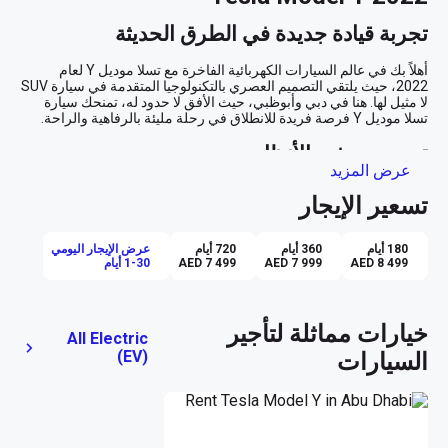
تجربة قيادة جديدة في الطرق الحديثة
أهلاً بك في عالم السيارات الكهربائية الفاخرة مع تسلا موديل Y لعام 
2022، حيث يلتقي التصميم العصري بالتكنولوجيا المتقدمة في سيارة SUV 
لا مثيل لها. هنا في دبي وأبوظبي، حيث الأفق لا حدود له، تمنحك سيارة 
تصميم يجذب الأنظار
عرض المزيد
بطلاء أبيض ناصع وأناقة داخلية سوداء، تبرز تسلا موديل Y كأيقونة للحداثة 
تسعير الإيجار
والفخامة. تصميمها الخارجي الانسيابي ليس مجرد جمال بصري، بل هو 
تجسيد للفعالية الديناميكية الهوائية التي تعزز من كفاءتها الكهربائية وتوفر 
180 أيام
360 أيام
720 أيام
عرض الإيجار اليومي
AED 8 499
AED 7 999
AED 7 499
1-30 أيام
راحة لا مثيل لها في أجواء الخليج
تخيّل نفسك تجوب شوارع دبي وأنت تشعر بنسيم البحر الخفيف يدخل من 
فتحة السقف، بينما تحتفظ ببرودة المقصورة بفضل نظام التحكم التلقائي 
خيارات مماثلة لتأجير
All Electric
في المناخ. سواء كنت تتجه إلى اجتماع عمل في قلب المدينة أو تنطلق في 
(EV)
السيارات
رحلة طولية إلى أبوظبي، تضمن لك المقاعد المريحة والداعمة تجربة 
التكنولوجيا في خدمتك
مع نظام الملاحة المتكامل وخاصية Apple CarPlay، يمكنك البقاء متصلاً 