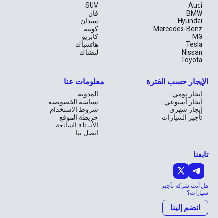
SUV
Audi
BMW
فان
Hyundai
سيدان
Mercedes-Benz
كوبيه
MG
كابريو
Tesla
هاتشباك
Nissan
ليفتباك
Toyota
الإيجار حسب الفترة
معلومات عنا
إيجار يومي
المدونة
إيجار أسبوعي
سياسة الخصوصية
إيجار شهري
شروط الاستخدام
تأجير السيارات
خريطة الموقع
الأسئلة الشائعة
اتصل بنا
تابعنا
هل أنت شركة تأجير
سيارات؟
انضم إلينا