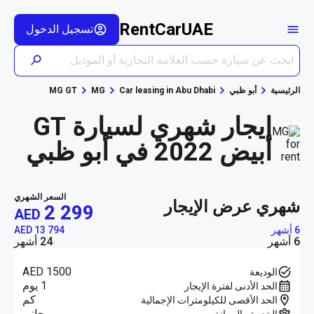
RentCarUAE
تسجيل الدخول
الرئيسية
أبو ظبي
Car leasing in Abu Dhabi
MG
MG GT
إيجار شهري لسيارة GT
أبيض 2022 في أبو ظبي
السعر الشهري
شهري عرض الإيجار
2 299
AED
6 أشهر
AED 13 794
6 أشهر
24 أشهر
AED 1500
الوديعة
1 يوم
الحد الأدنى لفترة الإيجار
كم
الحد الأقصى للكيلومترات الإجمالية
مجاني
الخدمة والصيانة