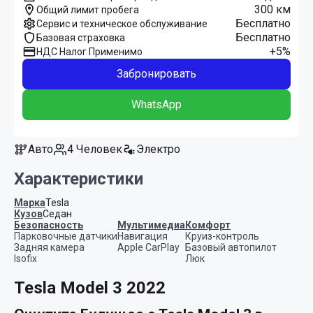
300 км
Общий лимит пробега
Бесплатно
Сервис и техническое обслуживание
Бесплатно
Базовая страховка
+5%
НДС Налог Применимо
Забронировать
WhatsApp
Авто
4 Человек
Электро
Характеристики
Марка
Tesla
Кузов
Седан
Безопасность
Мультимедиа
Комфорт
Парковочные датчики
Навигация
Круиз-контроль
Задняя камера
Apple CarPlay
Базовый автопилот
Isofix
Люк
Tesla Model 3 2022