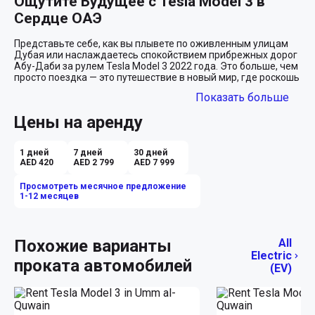
Ощутите Будущее с Tesla Model 3 в 
Сердце ОАЭ
Представьте себе, как вы плывете по оживленным улицам 
Дубая или наслаждаетесь спокойствием прибрежных дорог 
Абу-Даби за рулем Tesla Model 3 2022 года. Это больше, чем 
просто поездка — это путешествие в новый мир, где роскошь 
и высокие технологии идут рука об руку. Восхитительный 
Показать больше
белый кузов Tesla, словно возвращающийся к 
ослепительным песчаным дюнам, станет идеальным фоном 
Цены на аренду
для ваших приключений в ОАЭ.

Элегантность и Инновации в Одном
1 дней
7 дней
30 дней
AED 420
AED 2 799
AED 7 999
С открытием дверей этой красивой белоснежной Tesla, вы 
окажетесь в царстве чистой элегантности. Белоснежный 
Просмотреть месячное предложение
салон не только подчёркивает изысканность, но и создает 
1-12 месяцев
впечатление, будто вы находитесь в облаке, окружённом 
комфортом и современностью. Каждая деталь интерьера 
спроектирована с учётом вашего удобства и удовольствия 
от управления. Автоматическая трансмиссия и 
Похожие варианты
All
электропривод гарантируют плавный и тихий ход, позволяя 
Electric
проката автомобилей
вам насладиться каждым мгновением на дороге.

(EV)
Основные Особенности для 
Современного Города