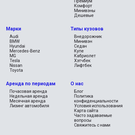
Премиум
исследовать все уголки Дубая и Абу-Даби. Если вы 
Комфорт
планируете более продолжительное пребывание, 
Минивэны
недельная цена в 2799 AED c пробегом в 1500 км или 
Дешевые
месячная за 7999 AED и 4500 км сделают ваше путешествие 
ещё более выгодным.

Марки
Типы кузовов
Заключение
Audi
Внедорожник
BMW
Минивэн
Tesla Model 3 — это не просто автомобиль. Это ваш 
Hyundai
Седан
персональный билет в мир инноваций и стиля, который 
Mercedes-Benz
Купе
позволит вам гармонично слиться с динамикой и 
MG
Кабриолет
разнообразием жизни в ОАЭ. Забронируйте эту 
Tesla
Хэтчбек
белоснежную красавицу и прикоснитесь к будущему уже 
Nissan
Лифтбек
сегодня, исследуя всё великолепие, которое предлагают 
Toyota
Дубай и Абу-Даби.
Аренда по периодам
О нас
Почасовая аренда
Блог
Недельная аренда
Политика
Месячная аренда
конфиденциальности
Лизинг автомобиля
Условия использования
Карта сайта
Часто задаваемые
вопросы
Свяжитесь с нами