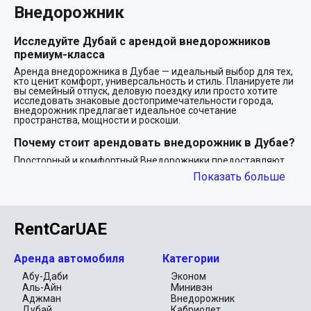
Внедорожник
Исследуйте Дубай с арендой внедорожников
премиум-класса
Аренда внедорожника в Дубае — идеальный выбор для тех,
кто ценит комфорт, универсальность и стиль. Планируете ли
вы семейный отпуск, деловую поездку или просто хотите
исследовать знаковые достопримечательности города,
внедорожник предлагает идеальное сочетание
пространства, мощности и роскоши.
Почему стоит арендовать внедорожник в Дубае?
Просторный и комфортный:Внедорожники предоставляют
достаточно места для пассажиров и багажа, что делает их
Показать больше
идеальными для групповых путешествий или семей с
детьми.
Высокая производительность:Благодаря надежным
двигателям и передовым технологиям внедорожники
RentCarUAE
созданы для езды по разнообразным ландшафтам Дубая —
от ровных автомагистралей до приключений в пустыне.
Стильная привлекательность:Аренда внедорожников в
Аренда автомобиля
Категории
Дубае часто включает в себя роскошные модели ведущих
брендов, таких как BMW, Mercedes-Benz и Range Rover, что
Абу-Даби
Эконом
гарантирует вам стильное путешествие.
Аль-Айн
Минивэн
Безопасность прежде всего:Внедорожники, оснащенные
Аджман
Внедорожник
передовыми функциями безопасности, обеспечивают
Дубай
Кабриолет