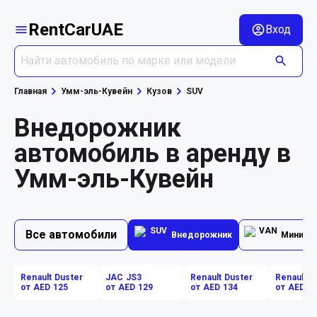
RentCarUAE
Вход
Главная
Умм-эль-Кувейн
Кузов
SUV
Внедорожник
автомобиль в аренду в
Умм-эль-Кувейн
Все автомобили
Внедорожник
Минивэ
Renault Duster
JAC JS3
Renault Duster
Renault D
от AED 125
от AED 129
от AED 134
от AED 1