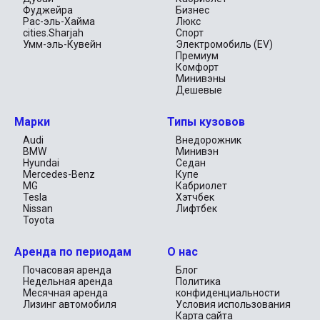
спокойствие во время длительных поездок и семейных
Фуджейра
Бизнес
вылазок.
Рас-эль-Хайма
Люкс
cities.Sharjah
Спорт
Варианты внедорожников на любой вкус
Умм-эль-Кувейн
Электромобиль (EV)
Премиум
Наш автопарк включает в себя широкий спектр
Комфорт
внедорожников, от компактных кроссоверов до
полноразмерных люксовых моделей. Если вы ищете
Минивэны
бюджетный вариант или премиум-внедорожник, у нас есть
Дешевые
правильный выбор для вас. Популярные модели включают:
Компактные внедорожники:Тойота РАВ4, Ниссан Икс-Трейл.
Марки
Типы кузовов
Роскошные внедорожники:BMW X5, Mercedes G-Class, Range
Audi
Внедорожник
Rover Velar.
BMW
Минивэн
Семейные внедорожники:Форд Эксплорер, Хендай Санта
Hyundai
Седан
Фе.
Mercedes-Benz
Купе
MG
Кабриолет
Гибкие планы аренды
Tesla
Хэтчбек
Мы предлагаем варианты аренды внедорожников на день,
Nissan
Лифтбек
неделю и месяц в соответствии с вашим графиком.
Toyota
Наслаждайтесь конкурентоспособными ценами и гибкими
условиями, адаптированными к вашим потребностям.
Аренда по периодам
О нас
Главные причины арендовать внедорожник в
Почасовая аренда
Блог
Дубае
Недельная аренда
Политика
Идеально подходит для осмотра
Месячная аренда
конфиденциальности
достопримечательностей:От Бурдж-Халифа до Дубайского
Лизинг автомобиля
Условия использования
пустынного заповедника — внедорожник позволит вам с
Карта сайта