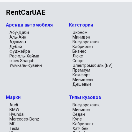
RentCarUAE
Аренда автомобиля
Категории
Абу-Даби
Эконом
Аль-Айн
Минивэн
Аджман
Внедорожник
Дубай
Кабриолет
Фуджейра
Бизнес
Рас-эль-Хайма
Люкс
cities.Sharjah
Спорт
Умм-эль-Кувейн
Электромобиль (EV)
Премиум
Комфорт
Минивэны
Дешевые
Марки
Типы кузовов
Audi
Внедорожник
BMW
Минивэн
Hyundai
Седан
Mercedes-Benz
Купе
MG
Кабриолет
Tesla
Хэтчбек