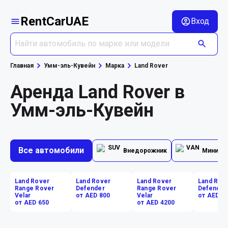
RentCarUAE
Вход
Главная
Умм-эль-Кувейн
Марка
Land Rover
Аренда Land Rover в
Умм-эль-Кувейн
Все автомобили
Внедорожник
Минивэ
Land Rover
Land Rover
Land Rover
Land Rov
Range Rover
Defender
Range Rover
Defender
Velar
от AED 800
Velar
от AED 5
от AED 650
от AED 4200