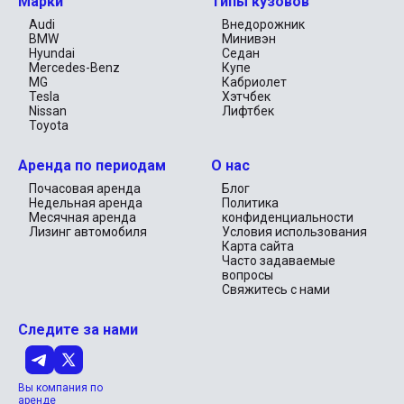
Марки
Типы кузовов
Audi
Внедорожник
BMW
Минивэн
Hyundai
Седан
Mercedes-Benz
Купе
MG
Кабриолет
Tesla
Хэтчбек
Nissan
Лифтбек
Toyota
Аренда по периодам
О нас
Почасовая аренда
Блог
Недельная аренда
Политика
Месячная аренда
конфиденциальности
Лизинг автомобиля
Условия использования
Карта сайта
Часто задаваемые
вопросы
Свяжитесь с нами
Следите за нами
Вы компания по
аренде