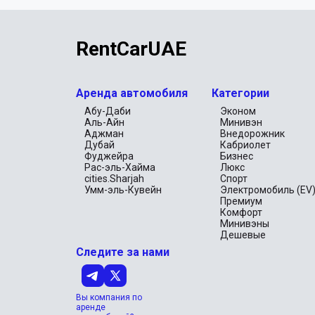
RentCarUAE
Аренда автомобиля
Категории
Абу-Даби
Эконом
Аль-Айн
Минивэн
Аджман
Внедорожник
Дубай
Кабриолет
Фуджейра
Бизнес
Рас-эль-Хайма
Люкс
cities.Sharjah
Спорт
Умм-эль-Кувейн
Электромобиль (EV
Премиум
Комфорт
Минивэны
Дешевые
Следите за нами
Вы компания по
аренде