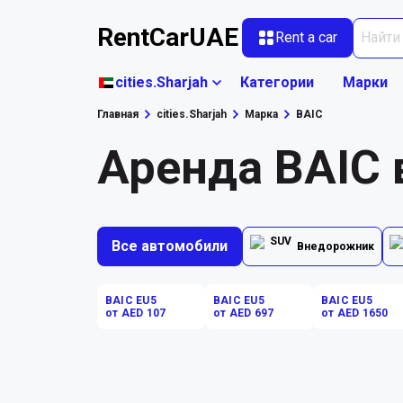
RentCarUAE
Rent a car
cities.Sharjah
Категории
Марки
Главная
cities.Sharjah
Марка
BAIC
Аренда BAIC в
Все автомобили
Внедорожник
BAIC EU5
BAIC EU5
BAIC EU5
от AED 107
от AED 697
от AED 1650