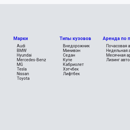
Марки
Типы кузовов
Аренда по 
Audi
Внедорожник
Почасовая 
BMW
Минивэн
Недельная 
Hyundai
Седан
Месячная а
Mercedes-Benz
Купе
Лизинг авт
MG
Кабриолет
Tesla
Хэтчбек
Nissan
Лифтбек
)
Toyota