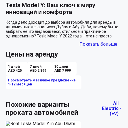
Tesla Model Y: Ваш ключ к миру 
инноваций и комфорта
Когда дело доходит до выбора автомобиля для аренды в 
динамичных мегаполисах Дубая и Абу-Даби, почему бы не 
выбрать нечто выдающееся, стильное и практичное 
одновременно? Tesla Model Y 2022 года – это не просто 
электрический кроссовер, это ваш надежный спутник в мире 
Показать больше
будущего, где инновации встречаются с комфортом и 
элегантностью.

Цены на аренду
Удобство и вместительность для 
городского ритма
1 дней
7 дней
30 дней
AED 420
AED 2 899
AED 7 999
Представьте себе: вы мчитесь по сияющим улицам Дубая, 
Просмотреть месячное предложение
заходя в свет и тень величественных небоскребов. 
1-12 месяцев
Белоснежный кузов Tesla Model Y, словно отражение небес, 
привлекает взгляды, а черный интерьер создает атмосферу 
утонченности и современного стиля. Это не просто 
автомобиль, это ваше личное пространство, тщательно 
Похожие варианты
All
продуманное для максимального удобства. 

Electric
проката автомобилей
(EV)
Салон Tesla Model Y предлагает простор и комфорт, который 
вы оцените как в городской суете, так и на открытых дорогах. 
С четырьмя удобными сидениями и продуманными 
деталями интерьера, вы сможете пригласить своих близких 