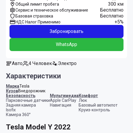
300 км
Общий лимит пробега
Бесплатно
Сервис и техническое обслуживание
Бесплатно
Базовая страховка
+5%
НДС Налог Применимо
Забронировать
WhatsApp
Авто
4 Человек
Электро
Характеристики
Марка
Tesla
Кузов
Внедорожник
Безопасность
Мультимедиа
Комфорт
Парковочные датчики
Apple CarPlay
Люк
Задняя камера
Навигация
Базовый автопилот
Isofix
Круиз-контроль
Камера 360°
Tesla Model Y 2022