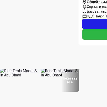
Общий лими
Сервис и те
Базовая стр
НДС Налог 
Показать
все