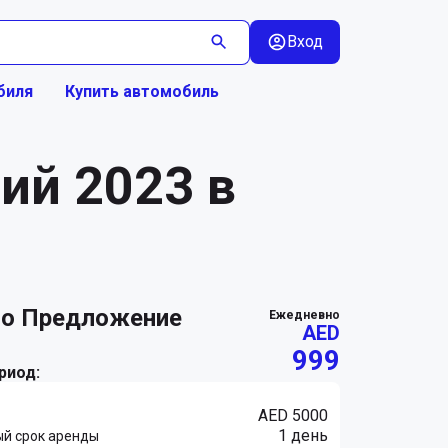
Вход
биля
Купить автомобиль
ий 2023 в
ежедневно
AED
999
риод:
AED 5000
1 день
й срок аренды