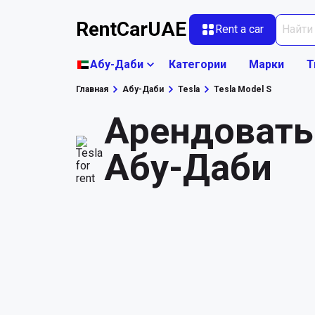
RentCarUAE
Rent a car
Абу-Даби
Категории
Марки
Т
Главная
Абу-Даби
Tesla
Tesla Model S
Арендовать 
Абу-Даби