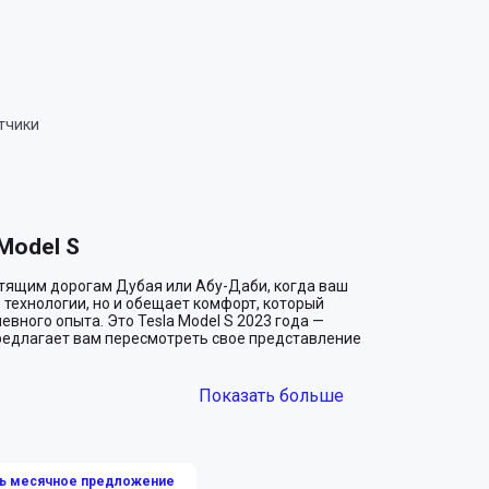
тчики
Model S
тящим дорогам Дубая или Абу-Даби, когда ваш 
технологии, но и обещает комфорт, который 
ного опыта. Это Tesla Model S 2023 года — 
редлагает вам пересмотреть свое представление 
Показать больше
ш личный путь в мир будущего. Разрушая 
ричестве, обещая вам экологичность и тишину в 
 — ощутите, как плавно и бесшумно вы 
ь месячное предложение
В жизни современного мегаполиса это неоценимое 