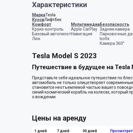
Характеристики
Марка
Tesla
Кузов
Лифтбек
Комфорт
Мультимедиа
Безопасность
Круиз-контроль
Apple CarPlay
Задняя камера
Базовый автопилот
Навигация
Парковочные да
Люк
Isofix
Камера 360°
Tesla Model S 2023
Путешествие в будущее на Tesla 
Представьте себе идеальное путешествие по блес
автомобиль не только олицетворяет современные 
становится неотъемлемой частью вашего повседнев
синий космический корабль на колесах, который п
о вождении.

Электрическая мечта
Цены на аренду
Tesla Model S — это не просто автомобиль. Это ва
стереотипы, она работает исключительно на элект
каждом километре. Забудьте про шумные двигатели
1 дней
7 дней
30 дней
Просмотрет
скользите по дороге, словно парите над землёй. 