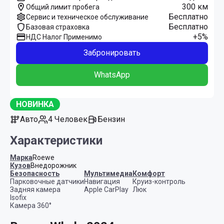
300 км
Общий лимит пробега
Бесплатно
Сервис и техническое обслуживание
Бесплатно
Базовая страховка
+5%
НДС Налог Применимо
Забронировать
WhatsApp
НОВИНКА
Авто
4 Человек
Бензин
Характеристики
Марка
Roewe
Кузов
Внедорожник
Безопасность
Мультимедиа
Комфорт
Парковочные датчики
Навигация
Круиз-контроль
Задняя камера
Apple CarPlay
Люк
Isofix
Камера 360°