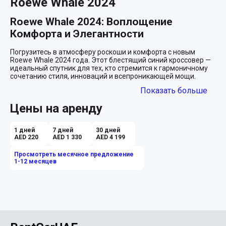
Roewe Whale 2024
Roewe Whale 2024: Воплощение 
Комфорта и Элегантности
Погрузитесь в атмосферу роскоши и комфорта с новым 
Roewe Whale 2024 года. Этот блестящий синий кроссовер — 
идеальный спутник для тех, кто стремится к гармоничному 
сочетанию стиля, инноваций и всепроникающей мощи. 
Оказавшись за рулем этого современного SUV, вы обретете 
Показать больше
не только удобство, но и возможность настоящего 
приключения по бескрайним дорогам Дубая и Абу-Даби.

Цены на аренду
Незабываемый Образ и Впечатления
1 дней
7 дней
30 дней
Первое, что привлекает внимание в Roewe Whale, — его 
AED 220
AED 1 330
AED 4 199
эффектный синий оттенок, плавные линии и величественный 
силуэт, не оставляющий равнодушным ни одного прохожего. 
Просмотреть месячное предложение
Каждая деталь продумана до мелочей, чтобы подчеркнуть 
1-12 месяцев
ваш утонченный вкус и чувство стиля. Вы готовы стать 
центром внимания?

Салон, выполненный в строгом черном цвете, дарит 
ощущение комфорта и элегантности. Садясь в Roewe Whale, 
вы чувствуете себя как в уютной обстановке собственного 
дома, где каждая поездка становится приятным отдыхом. 
Эргономичные сиденья и обширное пространство — это 