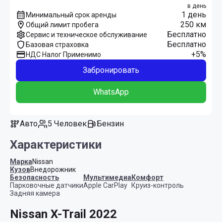
в день
1 день
Минимальный срок аренды
250 км
Общий лимит пробега
Бесплатно
Сервис и техническое обслуживание
Бесплатно
Базовая страховка
+5%
НДС Налог Применимо
Забронировать
WhatsApp
Авто
5 Человек
Бензин
Характеристики
Марка
Nissan
Кузов
Внедорожник
Безопасность
Мультимедиа
Комфорт
Парковочные датчики
Apple CarPlay
Круиз-контроль
Задняя камера
Nissan X-Trail 2022