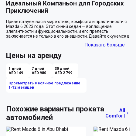
Идеальный Компаньон для Городских 
Приключений
Приветствуем вас в мире стиля, комфорта и практичности с 
Mazda 6 2023 года. Этот синий седан — воплощение 
элегантности и функциональности, и его прелесть 
заключается не только в его внешности. Давайте окунемся в 
атмосферу, где каждое ваше путешествие становится 
Показать больше
настоящей историей.

Цены на аренду
Эстетика, Которая Завораживает
Mazda 6 в глубоком синем цвете — это не просто машина, а 
1 дней
7 дней
30 дней
утонченный аксессуар, который дополняет ваш стиль и 
AED 149
AED 980
AED 2 799
подчеркивает индивидуальность. Ее изящные линии и 
динамичные формы привлекают внимание и создают 
Просмотреть месячное предложение
впечатление настоящей роскоши, не переплачивая за нее. 
1-12 месяцев
Представьте, как вы несетесь по улицам Дубая или Абу-
Даби, ощущая, как каждый поворот и каждый километр 
дороги становятся наслаждением.

Похожие варианты проката
All
Интерьер, Где Встречаются Комфорт и 
Comfort
автомобилей
Технологии
Салон бежевого цвета создает теплую атмосферу, в которой 
приятно находиться даже в самые жаркие дни. 