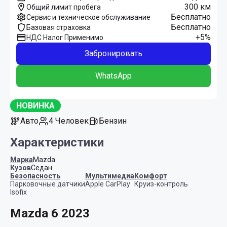
300 км
Общий лимит пробега
Бесплатно
Сервис и техническое обслуживание
Бесплатно
Базовая страховка
+5%
НДС Налог Применимо
Забронировать
WhatsApp
НОВИНКА
Авто
4 Человек
Бензин
Характеристики
Марка
Mazda
Кузов
Седан
Безопасность
Мультимедиа
Комфорт
Парковочные датчики
Apple CarPlay
Круиз-контроль
Isofix
Mazda 6 2023