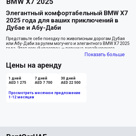
BMW X7 2025
Элегантный комфортабельный BMW X7 
2025 года для ваших приключений в 
Дубае и Абу-Даби
Представьте себе поездку по живописным дорогам Дубая 
или Абу-Даби за рулем могучего и элегантного BMW X7 2025 
года. Этот серый красавец — вершина дизайнерского 
искусства и технологических новшеств. Современный, 
Показать больше
вместительный и невероятно мощный, он станет вашим 
надежным спутником в любых путешествиях, независимо от 
Цены на аренду
их дальности или сложности.

Внушительное пространство и комфорт 
1 дней
7 дней
30 дней
AED 1 275
AED 7 700
AED 22 500
для всех
Просмотреть месячное предложение
В интерьере BMW X7 комфортно разместятся до семи 
1-12 месяцев
человек, так что вы сможете взять с собой всю семью или 
друзей в незабываемое путешествие по фантастическим 
местам Объединенных Арабских Эмиратов. Серыми 
кожаными сиденьями, которые великолепно дополняют 
изысканный экстерьер, каждый пассажир будет окружен 
атмосферой роскоши и уюта. Очаровательный люк в крыше 
позволит насладиться ярким арабским солнцем и 
полюбоваться звездным небом пустыни.
