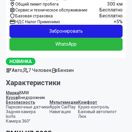
300 км
Общий лимит пробега
Бесплатно
Сервис и техническое обслуживание
Бесплатно
Базовая страховка
+5%
НДС Налог Применимо
Забронировать
WhatsApp
НОВИНКА
Авто
7 Человек
Бензин
Характеристики
Марка
BMW
Кузов
Внедорожник
Безопасность
Мультимедиа
Комфорт
Парковочные датчики
Apple CarPlay
Круиз-контроль
Задняя камера
Навигация
Базовый автопилот
Isofix
Люк
Камера 360°