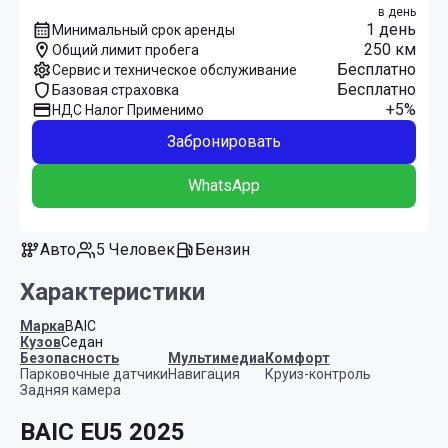
в день
1 день
Минимальный срок аренды
250 км
Общий лимит пробега
Бесплатно
Сервис и техническое обслуживание
Бесплатно
Базовая страховка
+5%
НДС Налог Применимо
Забронировать
WhatsApp
Авто
5 Человек
Бензин
Характеристики
Марка
BAIC
Кузов
Седан
Безопасность
Мультимедиа
Комфорт
Парковочные датчики
Навигация
Круиз-контроль
Задняя камера
BAIC EU5 2025