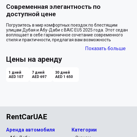
Современная элегантность по 
доступной цене
Погрузитесь в мир комфортных поездок по блестящим 
улицам Дубая и Абу-Даби с BAIC EU5 2025 года. Этот седан 
воплощает в себе гармоничное сочетание современного 
стиля и практичности, предлагая вам возможность 
насладиться всеми преимуществами новейших технологий 
Показать больше
по удивительно доступной цене.

Цены на аренду
Совершенный городской спутник
С белым экстерьером, который искрится на солнечных лучах, 
1 дней
7 дней
30 дней
BAIC EU5 — это не просто машина, а настоящий символ 
AED 107
AED 697
AED 1 650
утонченности и стиля. Его черный интерьер погружает вас в 
мир сдержанной роскоши, где каждый элемент эргономично 
продуман для вашего комфорта. Автоматическая коробка 
передач обеспечивает плавное и легкое управление, 
идеально подходящее для динамичных дорог мегаполиса.

Технологии, которые делают жизнь 
RentCarUAE
проще
Аренда автомобиля
Категории
BAIC EU5 оборудован всем необходимым для комфортной 
городской езды. Вам больше не нужно беспокоиться о 