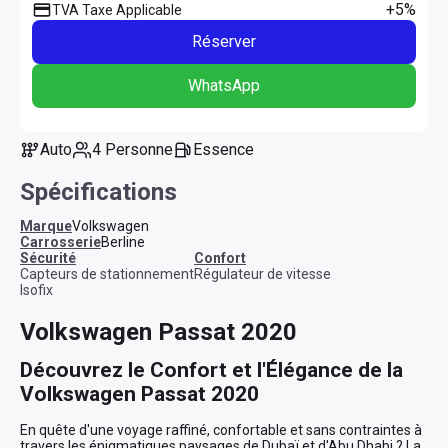
+5%
TVA Taxe Applicable
Réserver
WhatsApp
Auto
4 Personne
Essence
Spécifications
Marque
Volkswagen
Carrosserie
Berline
sécurité
confort
Capteurs de stationnement
Régulateur de vitesse
Isofix
Volkswagen Passat 2020
Découvrez le Confort et l'Élégance de la 
Volkswagen Passat 2020
En quête d'une voyage raffiné, confortable et sans contraintes à 
travers les énigmatiques paysages de Dubaï et d'Abu Dhabi ? La 