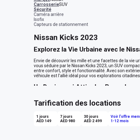
Carrosserie
SUV
sécurité
Caméra arrière
Isofix
Capteurs de stationnement
Nissan Kicks 2023
Explorez la Vie Urbaine avec le Nis
Envie de découvrir les mille et une facettes de la vie
vous séduire par le Nissan Kicks 2023, un SUV compact e
entre confort, style et fonctionnalité. Avec son extérieur
véhicule est l’allié idéal pour vos explorations citadin
Un Design qui Attire les Regards
La silhouette dynamique du Nissan Kicks ne passe pas 
Tarification des locations
allure élancée et ses lignes sculptées dégagent une as
flot incessant de la ville. Imaginez-vous, au crépuscule, 
carrosserie blanche immaculée, transformant chaque t
1 jours
7 jours
30 jours
Voir l'offre men
saisissante que captivante.

AED 149
AED 980
AED 2 499
1-12 mois
Confort et Technologie au Rendez