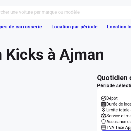
pes de carrosserie
Location par période
Location l
n Kicks à Ajman
quotidien
Période sélect
Dépôt
Durée de loc
Limite totale
Service et m
Assurance d
TVA Taxe App