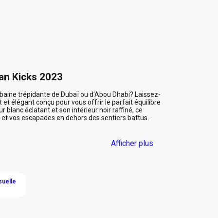
san Kicks 2023
 urbaine trépidante de Dubaï ou d'Abou Dhabi? Laissez-
t élégant conçu pour vous offrir le parfait équilibre 
 blanc éclatant et son intérieur noir raffiné, ce 
es et vos escapades en dehors des sentiers battus.

Afficher plus
inaperçue dans les rues vibrantes des Émirats. Son 
surance tranquille, parfaite pour naviguer dans le 
lorsque les lumières de la ville se reflètent sur sa 
rajet en une expérience aussi visuellement 
suelle
-vous