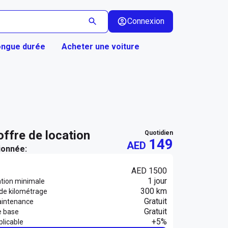
Connexion
ongue durée
Acheter une voiture
 offre de location
quotidien
149
AED
ionnée:
AED 1500
1 jour
ation minimale
300 km
 de kilométrage
Gratuit
aintenance
Gratuit
e base
+5%
licable