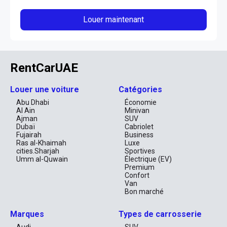
Louer maintenant
RentCarUAE
Louer une voiture
Catégories
Abu Dhabi
Économie
Al Ain
Minivan
Ajman
SUV
Dubaï
Cabriolet
Fujairah
Business
Ras al-Khaimah
Luxe
cities.Sharjah
Sportives
Umm al-Quwain
Électrique (EV)
Premium
Confort
Van
Bon marché
Marques
Types de carrosserie