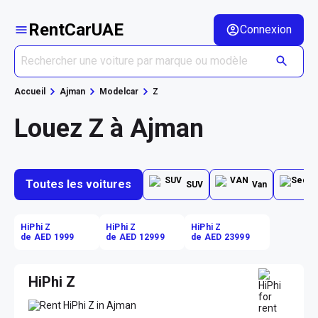
RentCarUAE
Connexion
Accueil
Ajman
Modelcar
Z
Louez Z à Ajman
Toutes les voitures
SUV
Van
HiPhi Z
HiPhi Z
HiPhi Z
de AED 1999
de AED 12999
de AED 23999
HiPhi Z