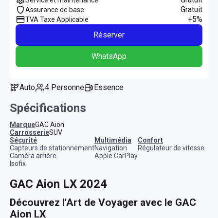
Gratuit
Assurance de base
+5%
TVA Taxe Applicable
Réserver
WhatsApp
Auto
4 Personne
Essence
Spécifications
Marque
GAC Aion
Carrosserie
SUV
sécurité
multimédia
confort
Capteurs de stationnement
Navigation
Régulateur de vitesse
Caméra arrière
Apple CarPlay
Isofix
GAC Aion LX 2024
Découvrez l'Art de Voyager avec le GAC 
Aion LX