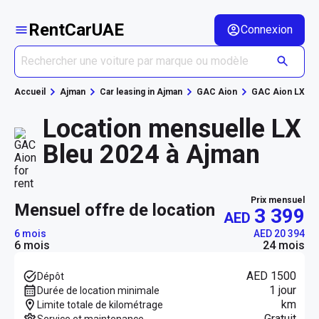
RentCarUAE
Connexion
Accueil
Ajman
Car leasing in Ajman
GAC Aion
GAC Aion LX
Location mensuelle LX
Bleu 2024 à Ajman
Prix mensuel
mensuel offre de location
3 399
AED
6 mois
AED 20 394
6 mois
24 mois
AED 1500
Dépôt
1 jour
Durée de location minimale
km
Limite totale de kilométrage
Gratuit
Service et maintenance