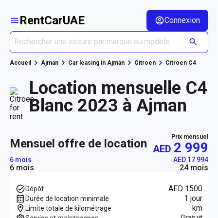
RentCarUAE
Connexion
Accueil
Ajman
Car leasing in Ajman
Citroen
Citroen C4
Location mensuelle C4
Blanc 2023 à Ajman
Prix mensuel
mensuel offre de location
2 999
AED
6 mois
AED 17 994
6 mois
24 mois
AED 1500
Dépôt
1 jour
Durée de location minimale
km
Limite totale de kilométrage
Gratuit
Service et maintenance