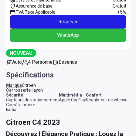
Gratuit
Assurance de base
+5%
TVA Taxe Applicable
Réserver
WhatsApp
NOUVEAU
Auto
4 Personne
Essence
Spécifications
Marque
Citroen
Carrosserie
Hayon
sécurité
multimédia
confort
Capteurs de stationnement
Apple CarPlay
Régulateur de vitesse
Caméra arrière
Isofix
Citroen C4 2023
Découvrez l'Élégance Pratique : Louez la 