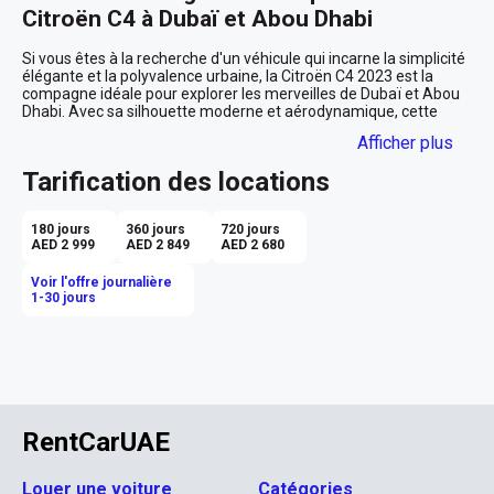
Citroën C4 à Dubaï et Abou Dhabi
Si vous êtes à la recherche d'un véhicule qui incarne la simplicité 
élégante et la polyvalence urbaine, la Citroën C4 2023 est la 
compagne idéale pour explorer les merveilles de Dubaï et Abou 
Dhabi. Avec sa silhouette moderne et aérodynamique, cette 
voiture blanche immaculée se faufile aussi aisément dans les 
Afficher plus
ruelles étroites que sur les larges boulevards bordés de palmiers.

Tarification des locations
Une Expérience de Conduite Douce et 
Agréable
180 jours
360 jours
720 jours
AED 2 999
AED 2 849
AED 2 680
Glissez-vous derrière le volant de cette Citroën C4 pour une 
expérience de conduite douce grâce à sa transmission 
Voir l'offre journalière
automatique sans à-coups. Imaginez-vous naviguant sans 
1-30 jours
effort dans la circulation animée de Sheikh Zayed Road, le 
moteur silencieux et réactif sous le capot, vous offrant une 
réactivité parfaite pour toutes vos escapades urbaines. Chaque 
courbe de ce véhicule est un hymne à l'ergonomie et au confort, 
enveloppé dans un intérieur noir élégant qui vous transporte 
dans un univers de sophistication discrète.

Technologies Intégrées pour Votre 
RentCarUAE
Confort
Louer une voiture
Catégories