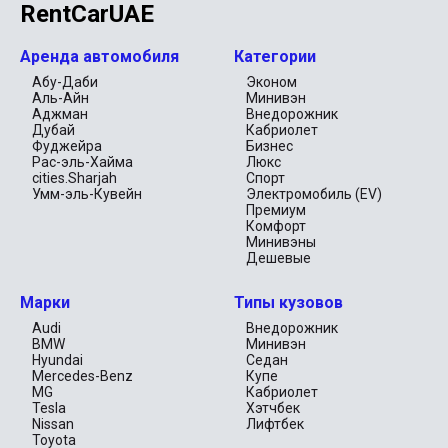
RentCarUAE
Аренда автомобиля
Категории
Абу-Даби
Эконом
Аль-Айн
Минивэн
Аджман
Внедорожник
Дубай
Кабриолет
Фуджейра
Бизнес
Рас-эль-Хайма
Люкс
cities.Sharjah
Спорт
Умм-эль-Кувейн
Электромобиль (EV)
Премиум
Комфорт
Минивэны
Дешевые
Марки
Типы кузовов
Audi
Внедорожник
BMW
Минивэн
Hyundai
Седан
Mercedes-Benz
Купе
MG
Кабриолет
Tesla
Хэтчбек
Nissan
Лифтбек
Toyota