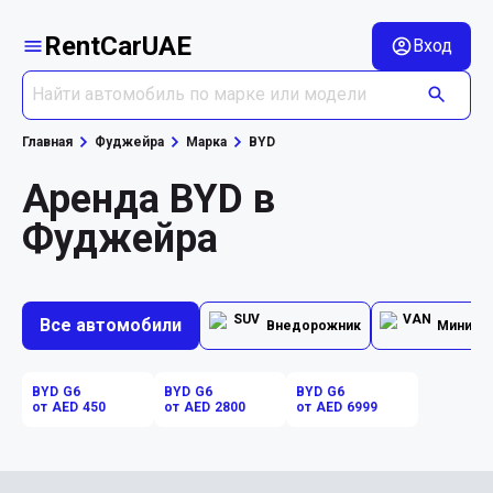
RentCarUAE
Вход
Главная
Фуджейра
Марка
BYD
Аренда BYD в
Фуджейра
Все автомобили
Внедорожник
Минивэ
BYD G6
BYD G6
BYD G6
от AED 450
от AED 2800
от AED 6999