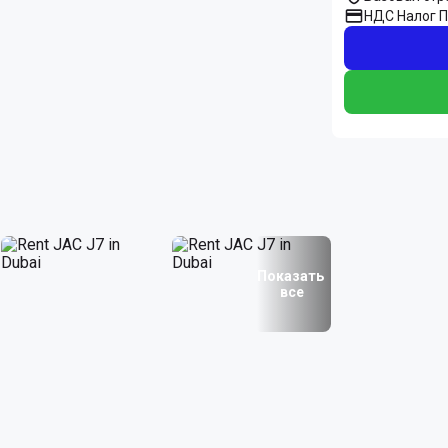
НДС Налог 
Показать
все