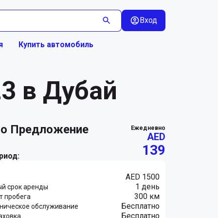
Вход
я
Купить автомобиль
3 в Дубай
ежедневно
AED
139
риод:
AED 1500
1 день
й срок аренды
300 км
т пробега
Бесплатно
хническое обслуживание
Бесплатно
аховка