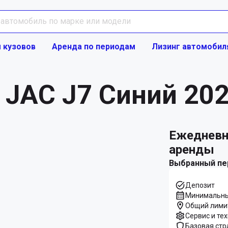
 кузовов
Аренда по периодам
Лизинг автомобил
 JAC J7 Синий 202
ежедневно Предложение
аренды
Выбранный пе
Депозит
Минимальны
Общий лими
Сервис и те
Базовая стр