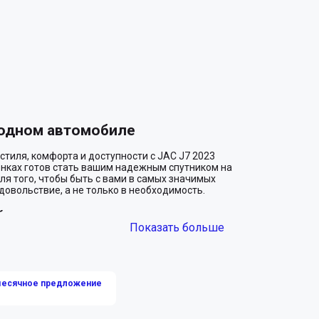
 одном автомобиле
тиля, комфорта и доступности с JAC J7 2023 
тенках готов стать вашим надежным спутником на 
я того, чтобы быть с вами в самых значимых 
овольствие, а не только в необходимость.

й салон
Показать больше
гантный дизайн JAC J7. Изящные линии кузова в 
осхищение и привлекают взгляды. Внутри вас 
й окутывает уютом и создает атмосферу полного 
жиров, обеспечивая достаточно пространства 
месячное предложение
 прогулка по городу.

утешественника