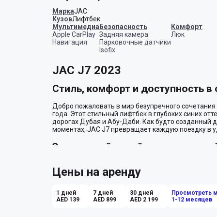
Марка
JAC
Кузов
Лифтбек
Мультимедиа
Безопасность
Комфорт
Apple CarPlay
Задняя камера
Люк
Навигация
Парковочные датчики
Isofix
JAC J7 2023
Стиль, комфорт и доступность в
Добро пожаловать в мир безупречного сочетания с
года. Этот стильный лифтбек в глубоких синих от
дорогах Дубая и Абу-Даби. Как будто созданный дл
моментах, JAC J7 превращает каждую поездку в уд
Элегантный дизайн и просторны
С первого взгляда вас покорит современный и эле
Цены на аренду
сочетании с изысканным синим цветом вызывают в
ждет интерьер в теплых коричневых тонах, которы
комфорта. Автомобиль вмещает до четырех пасса
1 дней
7 дней
30 дней
Просмотреть 
для каждого, будь то деловая поездка или короткая
AED 139
AED 899
AED 2 199
1-12 месяцев
Технологии для современного п