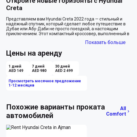
Откройте новые горизонты с Hyundai 
Creta
Представляем вам Hyundai Creta 2022 года — стильный и 
надёжный спутник, который сделает любое путешествие в 
Дубае или Абу-Даби не просто поездкой, а настоящим 
приключением. Этот компактный кроссовер, выполненный в 
ярком красном цвете с элегантным бежевым салоном, готов 
Показать больше
подарить вам комфорт и уверенность на любой дороге.

Цены на аренду
Комфорт и безопасность на высшем 
уровне
1 дней
7 дней
30 дней
AED 149
AED 980
AED 2 499
Hyundai Creta создана для тех, кто ценит комфорт каждого 
дня. Легкая в управлении автоматическая коробка передач 
Просмотреть месячное предложение
обеспечивает плавное и приятное вождение, позволяя вам 
1-12 месяцев
сосредоточиться на красоте окружающего мира. Система 
Apple CarPlay соединит вас с любимой музыкой, навигацией 
и приложениями, мгновенно превращая салон в вашу 
личную мультимедийную станцию.

Похожие варианты проката
All
Заботясь о безопасности, Creta оснащена камерой заднего 
Comfort
автомобилей
вида и парковочными сенсорами, которые помогут вам 
чувствовать себя уверенно даже в самых оживленных 
кварталах мегаполиса. Благодаря системе Isofix вы можете 
быть спокойны за безопасность ваших детей, путешествуя 
вместе с ними.
