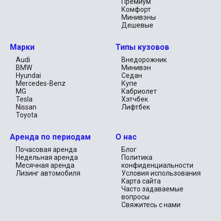
Премиум
максимальной свободой.

Комфорт
Минивэны
Современный стиль и уверенность в 
Дешевые
каждом движении
Марки
Типы кузовов
Hyundai Creta — это не просто автомобиль, а ваш ключ к 
Audi
Внедорожник
захватывающим открытиям. В каждом её элементе 
BMW
Минивэн
чувствуется непревзойдённое внимание к деталям и забота 
Hyundai
Седан
о водителе. Яркий красный кузов притягивает взгляды, 
Mercedes-Benz
Купе
подчёркивая ваш динамичный стиль жизни, а продуманный 
MG
Кабриолет
дизайн внутреннего пространства создаёт атмосферу 
Tesla
Хэтчбек
спокойствия и уверенности.

Nissan
Лифтбек
Toyota
С Hyundai Creta ваш каждый день наполнится новыми 
эмоциями и впечатлениями. Легко покоряйте любые дороги, 
ощущая, как кроссовер идеально сочетает в себе 
Аренда по периодам
О нас
практичность, безопасность и стиль. Погружайтесь в 
уникальные моменты вашего путешествия, создавая 
Почасовая аренда
Блог
воспоминания, которые останутся с вами навсегда.
Недельная аренда
Политика
Месячная аренда
конфиденциальности
Лизинг автомобиля
Условия использования
Карта сайта
Часто задаваемые
вопросы
Свяжитесь с нами