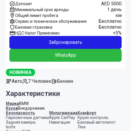
AED 5000
Депозит
1 день
Минимальный срок аренды
км
Общий лимит пробега
Бесплатно
Сервис и техническое обслуживание
Бесплатно
Базовая страховка
+5%
НДС Налог Применимо
Забронировать
WhatsApp
НОВИНКА
Авто
7 Человек
Бензин
Характеристики
Марка
BMW
Кузов
Внедорожник
Безопасность
Мультимедиа
Комфорт
Парковочные датчики
Apple CarPlay
Круиз-контроль
Задняя камера
Навигация
Базовый автопилот
Isofix
Люк