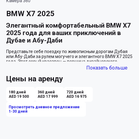
Камера 360°
BMW X7 2025
Элегантный комфортабельный BMW X7 
2025 года для ваших приключений в 
Дубае и Абу-Даби
Представьте себе поездку по живописным дорогам Дубая 
или Абу-Даби за рулем могучего и элегантного BMW X7 2025 
года. Этот серый красавец — вершина дизайнерского 
искусства и технологических новшеств. Современный, 
Показать больше
вместительный и невероятно мощный, он станет вашим 
надежным спутником в любых путешествиях, независимо от 
Цены на аренду
их дальности или сложности.

Внушительное пространство и комфорт 
180 дней
360 дней
720 дней
AED 19 500
AED 17 999
AED 16 975
для всех
Просмотреть дневное предложение
В интерьере BMW X7 комфортно разместятся до семи 
1-30 дней
человек, так что вы сможете взять с собой всю семью или 
друзей в незабываемое путешествие по фантастическим 
местам Объединенных Арабских Эмиратов. Серыми 
кожаными сиденьями, которые великолепно дополняют 
изысканный экстерьер, каждый пассажир будет окружен 