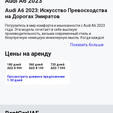
Audi A6 2023
Audi A6 2023: Искусство Превосходства 
на Дорогах Эмиратов
Погрузитесь в мир комфорта и изысканности с Audi A6 2023 
года. Эта модель сочетает в себе высокую 
производительность, весьма современный стиль и 
безупречную немецкую инженерную мысль. Когда каждое 
ваше передвижение становится искусством, Audi A6 
Показать больше
становится вашим идеальным компаньоном в путешествии 
по ярким улицам Дубая и величественным проспектам Абу-
Цены на аренду
Даби.

Изумрудный Шарм
180 дней
360 дней
720 дней
AED 8 999
AED 8 199
AED 7 599
Великолепно окрашенный в глубокий зелёный цвет кузов 
Audi A6 привлекает взгляды с первой секунды. Эта машина 
Просмотреть дневное предложение
словно создана для тех, кто не боится быть в центре 
1-30 дней
внимания и любит наслаждаться каждым мгновением своей 
жизни. Эксклюзивный цвет добавляет нотку роскоши и 
подчеркивает вашу уверенность в себе.

Интерьер: Ощутите Элегантность
Кожаный салон коричневого цвета обнимает вас мягкостью 