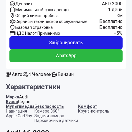
AED 2000
Депозит
1 день
Минимальный срок аренды
км
Общий лимит пробега
Бесплатно
Сервис и техническое обслуживание
Бесплатно
Базовая страховка
+5%
НДС Налог Применимо
Забронировать
WhatsApp
Авто
4 Человек
Бензин
Характеристики
Марка
Audi
Кузов
Седан
Мультимедиа
Безопасность
Комфорт
Навигация
Камера 360°
Круиз-контроль
Apple CarPlay
Задняя камера
Парковочные датчики