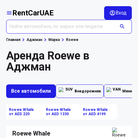
RentCarUAE
Вход
Главная
Аджман
Марка
Roewe
Аренда Roewe в
Аджман
Все автомобили
Внедорожник
Минивэ
Roewe Whale
Roewe Whale
Roewe Whale
от AED 220
от AED 1330
от AED 4199
Roewe Whale