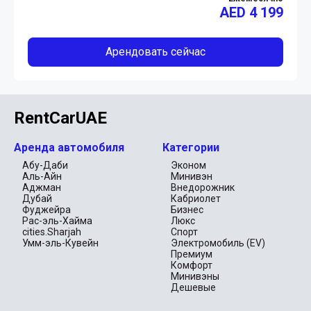
AED
4 199
Арендовать сейчас
RentCarUAE
Аренда автомобиля
Категории
Абу-Даби
Эконом
Аль-Айн
Минивэн
Аджман
Внедорожник
Дубай
Кабриолет
Фуджейра
Бизнес
Рас-эль-Хайма
Люкс
cities.Sharjah
Спорт
Умм-эль-Кувейн
Электромобиль (EV)
Премиум
Комфорт
Минивэны
Дешевые