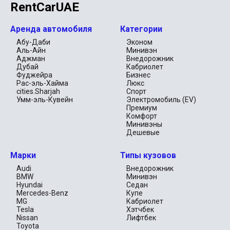
RentCarUAE
Аренда автомобиля
Категории
Абу-Даби
Эконом
Аль-Айн
Минивэн
Аджман
Внедорожник
Дубай
Кабриолет
Фуджейра
Бизнес
Рас-эль-Хайма
Люкс
cities.Sharjah
Спорт
Умм-эль-Кувейн
Электромобиль (EV)
Премиум
Комфорт
Минивэны
Дешевые
Марки
Типы кузовов
Audi
Внедорожник
BMW
Минивэн
Hyundai
Седан
Mercedes-Benz
Купе
MG
Кабриолет
Tesla
Хэтчбек
Nissan
Лифтбек
Toyota